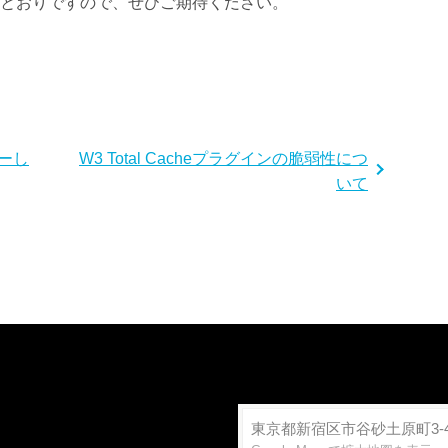
とおりですので、ぜひご期待ください。
サーし
W3 Total Cacheプラグインの脆弱性につ
いて
東京都新宿区市谷砂土原町3-4