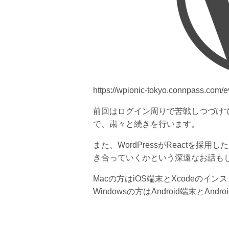
https://wpionic-tokyo.connpass.com/e
前回はログイン周りで苦戦しつづけ
で、粛々と続きを行います。
また、WordPressがReactを採
き合っていくかという深遠なお話も
Macの方はiOS端末とXcodeのイン
Windowsの方はAndroid端末とAnd