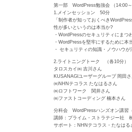
第一部 WordPress勉強会 （14:00
1.メインセッション 50分
「制作者が知っておくべきWordPres
性が多いというのは本当か?
・WordPressのセキュリティにま
・WordPressを堅牢にするために
・ セキュリティの知識・ノウハウが
2.ライトニングトーク （各10分）
タロスカイ㈱ 吉川さん
KUSANAGIユーザーグループ 岡田
㈱NHNテコラス たなはるさん
㈱ロフトワーク 関井さん
㈱ファストコーディング 楠本さん
分科会 WordPressハンズオン講習（
講師：プライム・ストラテジー社 
サポート：NHNテコラス・たなはる