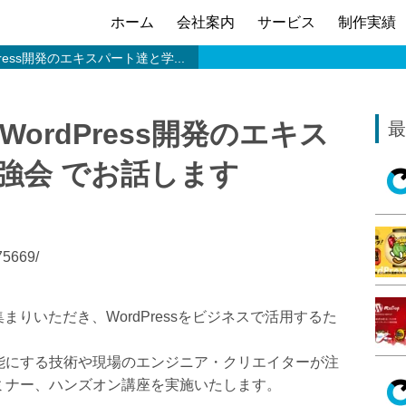
ホーム
会社案内
サービス
制作実績
rdPress開発のエキスパート達と学...
 ～WordPress開発のエキス
最
強会 でお話します
75669/
集まりいただき、WordPressをビジネスで活用するた
。
能にする技術や現場のエンジニア・クリエイターが注
ミナー、ハンズオン講座を実施いたします。