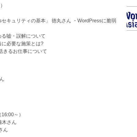
～）
sセキュリティの基本」 徳丸さん ・WordPressに脆弱
つわる嘘・誤解について
本当に必要な施策とは?
活きるお仕事について
さん
16:00～）
楠木さん
さん