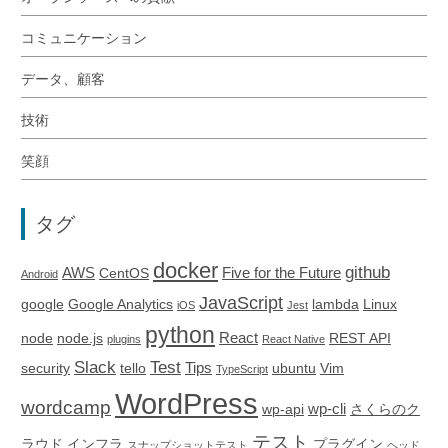
コミュニケーション
データ、顧客
技術
笑顔
タグ
docker
github
AWS
Five for the Future
CentOS
Android
JavaScript
google
Google Analytics
lambda
Linux
iOS
Jest
python
React
node
node.js
REST API
plugins
React Native
Slack
Test
Tips
security
tello
ubuntu
Vim
TypeScript
WordPress
wordcamp
wp-cli
wp-api
さくらのク
テスト
ラウド
インフラ
プラグイン
スナップショットテスト
ヘッド