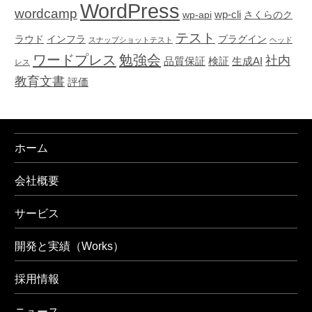
WordPress
wordcamp
wp-cli
wp-api
さくらのク
テスト
ラウド
インフラ
プラグイン
スナップショットテスト
ヘッド
ワードプレス
勉強会
社内
品質保証
検証
生成AI
レス
教育文書
評価
ホーム
会社概要
サービス
開発と実績（Works）
採用情報
ニュース