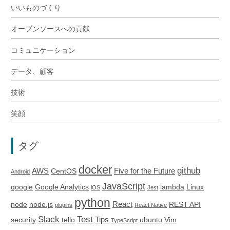
いいものづくり
オープンソースへの貢献
コミュニケーション
データ、顧客
技術
笑顔
タグ
docker
github
AWS
Five for the Future
CentOS
Android
JavaScript
google
Google Analytics
lambda
Linux
iOS
Jest
python
React
node
node.js
REST API
plugins
React Native
Slack
Test
Tips
security
tello
ubuntu
Vim
TypeScript