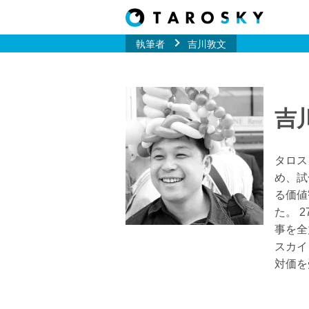
執筆者
吉川敦文
吉
タロス
め、試
る価値
た。 
事を全
スカイ
対価を