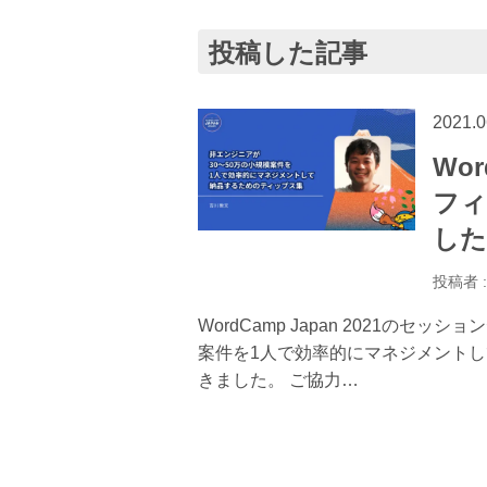
投稿した記事
2021.0
Wor
フィ
した
投稿者 
WordCamp Japan 2021の
案件を1人で効率的にマネジメント
きました。 ご協力…