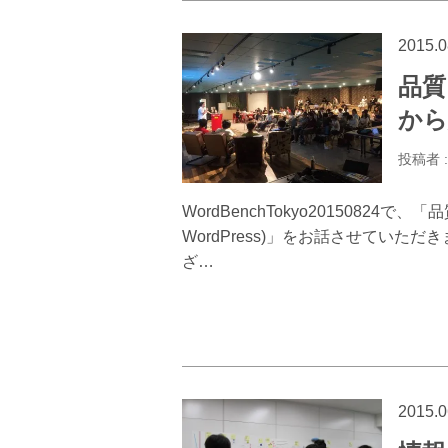
2015.0
品質
から始
投稿者 
WordBenchTokyo20150824
WordPress)」をお話させてい
ざ…
2015.0