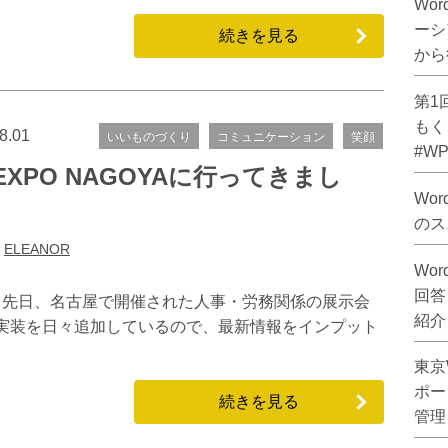
Wor
ーシ
続きを見る
から
第1
もく
8.01
いいものづくり
コミュニケーション
笑顔
#WPP
 EXPO NAGOYAに行ってきまし
Wo
のス
:
ELEANOR
Wo
回答し
す。 先日、名古屋で開催された人事・労務関係の展示会
紹介
能実装を日々追加しているので、最新情報をインプット
東京W
ポー
続きを見る
管理し