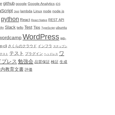
github
re
google
Google Analytics
iOS
Script
lambda
Linux
node
node.js
Jest
python
React
REST API
React Native
Slack
Test
Tips
ity
tello
ubuntu
TypeScript
WordPress
wordcamp
wp-
p-cli
さくらのクラウド
インフラ
スナップシ
テスト
ワ
プラグイン
テスト
ヘッドレス
ドプレス
勉強会
品質保証
検証
生成
社内教育文書
評価