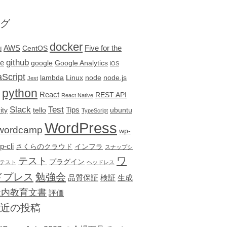
グ
docker
AWS
Five for the
CentOS
d
github
re
google
Google Analytics
iOS
Script
lambda
Linux
node
node.js
Jest
python
React
REST API
React Native
Slack
Test
Tips
ity
tello
ubuntu
TypeScript
WordPress
wordcamp
wp-
p-cli
さくらのクラウド
インフラ
スナップシ
テスト
ワ
プラグイン
テスト
ヘッドレス
ドプレス
勉強会
品質保証
検証
生成
社内教育文書
評価
近の投稿