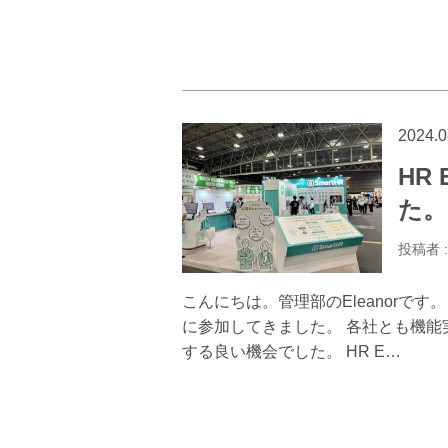
2024.0
HR
た。
投稿者 
こんにちは。管理部のEleanorで
に参加してきました。 各社とも機
する良い機会でした。 HR E…