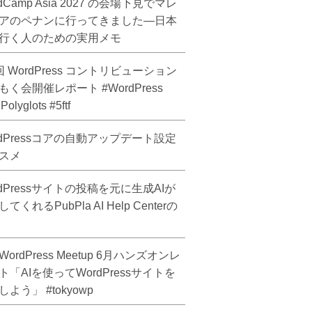
dCamp Asia 2027 の会場下見でマレ
アのペナンに行ってきました―日本
行く人のための実用メモ
回 WordPress コントリビューション
もく会開催レポート #WordPress
olyglots #5ftf
rdPressコアの自動アップデート設定
スメ
rdPressサイトの投稿を元に生成AIが
てくれるPubPla AI Help Centerの
ordPress Meetup 6月ハンズオンレ
ト「AIを使ってWordPressサイトを
よう」 #tokyowp