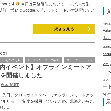
norです
今日は労務管理において「スプシの沼」
前、労務にGoogleスプレッドシートが大活躍してい
タ
Androi
続きを見る
Futu
Java
plugins
8.01
secur
いいものづくり
オープンソースへの貢献
コミュニケーション
Vim
内イベント】オフラインミートア
w
api
を開催しました
ョット
:
森本 真理子
ー
AI
。 先日、タロスカイメンバーでオフラインミートアッ
最
はフルリモート制度を採用しているため、北海道から九
籍し…