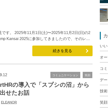
。 2025年11月1日(土)〜2025年11月2日(日)の2
カ
p Kansai 2025に参加してきましたので、そのレ…
いい
続きを見る
オー
コミ
9.12
コミュニケーション
笑顔
デー
artHRの導入で「スプシの沼」から
技術
出せたお話
:
ELEANOR
笑顔