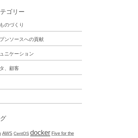
テゴリー
ものづくり
プンソースへの貢献
ュニケーション
タ、顧客
グ
docker
AWS
Five for the
CentOS
d