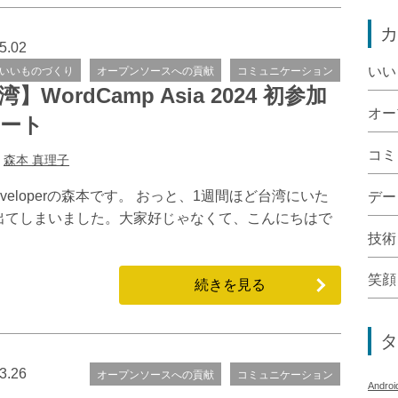
カ
5.02
いい
いいものづくり
オープンソースへの貢献
コミュニケーション
】WordCamp Asia 2024 初参加
オー
ート
コミ
:
森本 真理子
veloperの森本です。 おっと、1週間ほど台湾にいた
デー
出てしまいました。大家好じゃなくて、こんにちはで
技術
笑顔
続きを見る
タ
3.26
オープンソースへの貢献
コミュニケーション
Androi