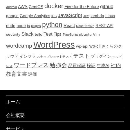
docker
github
AWS
Five for the Future
CentOS
Android
JavaScript
google
Google Analytics
lambda
Linux
iOS
Jest
python
React
node
node.js
REST API
plugins
React Native
Slack
Test
Tips
security
tello
ubuntu
Vim
TypeScript
WordPress
wordcamp
wp-cli
wp-api
さくらのク
テスト
ラウド
インフラ
プラグイン
スナップショットテスト
ヘッド
ワードプレス
勉強会
社内
品質保証
検証
生成AI
レス
教育文書
評価
ホーム
会社概要
サービス