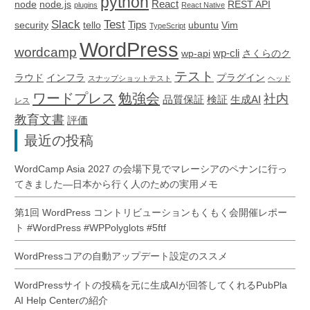
python
React
node
node.js
REST API
plugins
React Native
Slack
Test
Tips
security
tello
ubuntu
Vim
TypeScript
WordPress
wordcamp
wp-cli
wp-api
さくらのク
テスト
ラウド
インフラ
プラグイン
スナップショットテスト
ヘッド
ワードプレス
勉強会
社内
品質保証
検証
生成AI
レス
教育文書
評価
最近の投稿
WordCamp Asia 2027 の会場下見でマレーシアのペナンに行っ
てきました―日本から行く人のための実用メモ
第1回 WordPress コントリビューションもくもく会開催レポー
ト #WordPress #WPPolyglots #5ftf
WordPressコアの自動アップデート設定のススメ
WordPressサイトの投稿を元に生成AIが回答してくれるPubPla
AI Help Centerの紹介