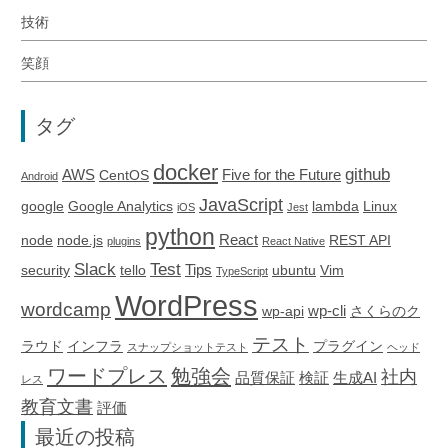
技術
笑顔
タグ
docker
github
AWS
Five for the Future
CentOS
Android
JavaScript
google
Google Analytics
lambda
Linux
iOS
Jest
python
React
node
node.js
REST API
plugins
React Native
Slack
Test
Tips
security
tello
ubuntu
Vim
TypeScript
WordPress
wordcamp
wp-cli
wp-api
さくらのク
テスト
ラウド
インフラ
プラグイン
スナップショットテスト
ヘッド
ワードプレス
勉強会
社内
品質保証
検証
生成AI
レス
教育文書
評価
最近の投稿