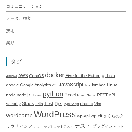
コミュニケーション
データ、顧客
技術
笑顔
タグ
docker
github
AWS
Five for the Future
CentOS
Android
JavaScript
google
Google Analytics
lambda
Linux
iOS
Jest
python
React
node
node.js
REST API
plugins
React Native
Slack
Test
Tips
security
tello
ubuntu
Vim
TypeScript
WordPress
wordcamp
wp-cli
wp-api
さくらのク
テスト
ラウド
インフラ
プラグイン
スナップショットテスト
ヘッド