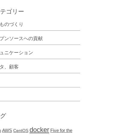
テゴリー
ものづくり
プンソースへの貢献
ュニケーション
タ、顧客
グ
docker
AWS
Five for the
CentOS
d