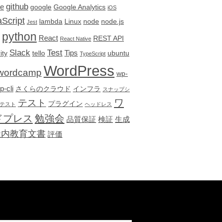
github
re
google
Google Analytics
iOS
Script
lambda
Linux
node
node.js
Jest
python
React
REST API
React Native
Slack
Test
Tips
ity
tello
ubuntu
TypeScript
WordPress
wordcamp
wp-
p-cli
さくらのクラウド
インフラ
スナップシ
テスト
ワ
プラグイン
テスト
ヘッドレス
ドプレス
勉強会
品質保証
検証
生成
社内教育文書
評価