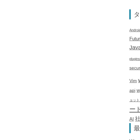
タ
Androi
Futu
Java
plugins
secur
Vim
w
api
ョット
ー
AI
最