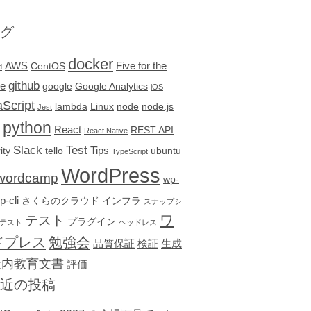
グ
docker
AWS
Five for the
CentOS
d
github
re
google
Google Analytics
iOS
Script
lambda
Linux
node
node.js
Jest
python
React
REST API
React Native
Slack
Test
Tips
ity
tello
ubuntu
TypeScript
WordPress
wordcamp
wp-
p-cli
さくらのクラウド
インフラ
スナップシ
テスト
ワ
プラグイン
テスト
ヘッドレス
ドプレス
勉強会
品質保証
検証
生成
社内教育文書
評価
近の投稿