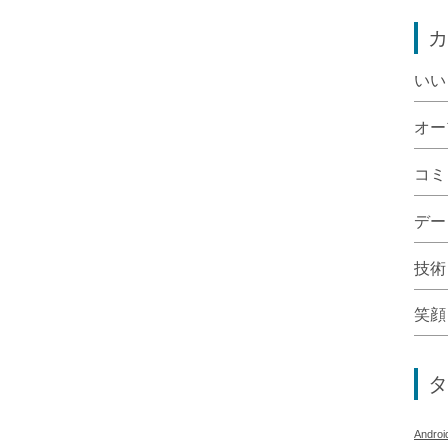
カ
いい
オー
コミ
デー
技術
笑顔
タ
Androi