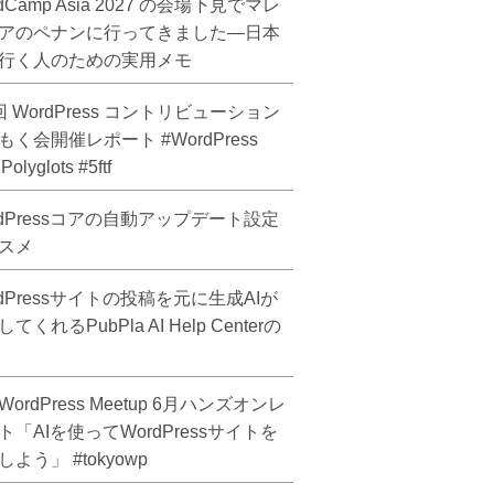
dCamp Asia 2027 の会場下見でマレ
アのペナンに行ってきました―日本
行く人のための実用メモ
回 WordPress コントリビューション
もく会開催レポート #WordPress
olyglots #5ftf
rdPressコアの自動アップデート設定
スメ
rdPressサイトの投稿を元に生成AIが
てくれるPubPla AI Help Centerの
ordPress Meetup 6月ハンズオンレ
ト「AIを使ってWordPressサイトを
よう」 #tokyowp