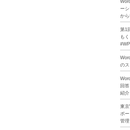
Wor
ーシ
から
第1
もく
#WPP
Wo
のス
Wo
回答し
紹介
東京W
ポー
管理し