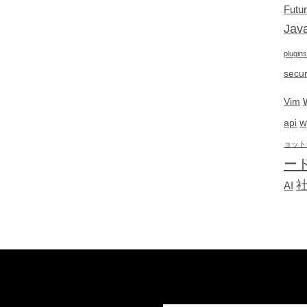
Futu
Java
plugins
secur
Vim
w
api
ョット
ー
AI