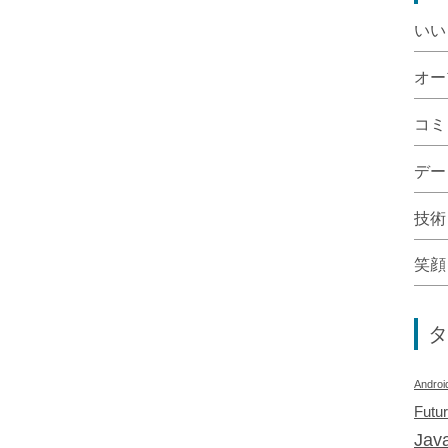
いい
オー
コミ
デー
技術
笑顔
タ
Androi
Futu
Java