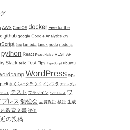
グ
docker
AWS
Five for the
CentOS
d
github
re
google
Google Analytics
iOS
Script
lambda
Linux
node
node.js
Jest
python
React
REST API
React Native
Slack
Test
Tips
ity
tello
ubuntu
TypeScript
WordPress
wordcamp
wp-
p-cli
さくらのクラウド
インフラ
スナップシ
テスト
ワ
プラグイン
テスト
ヘッドレス
ドプレス
勉強会
品質保証
検証
生成
社内教育文書
評価
近の投稿