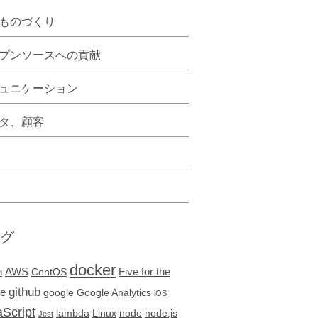
ものづくり
プンソースへの貢献
ュニケーション
タ、顧客
グ
docker
AWS
Five for the
CentOS
d
github
re
google
Google Analytics
iOS
Script
lambda
Linux
node
node.js
Jest