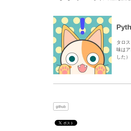
Py
タロス
味はア
した）
github