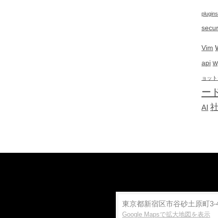
plugins
secur
Vim
w
api
ョット
ー
AI
東京都新宿区市谷砂土原町3-4
Google Mapsで拡大地図を表示