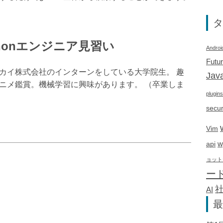
タ
thonエンジニア見習い
Androi
Futu
カイ株式会社のインターンをしている大学院生。 趣
Java
ニメ鑑賞。機械学習に興味があります。 （卒業しま
plugins
secur
Vim
w
api
ョット
ー
AI
最