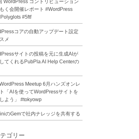
回 WordPress コントリビューション
もく会開催レポート #WordPress
olyglots #5ftf
rdPressコアの自動アップデート設定
スメ
rdPressサイトの投稿を元に生成AIが
てくれるPubPla AI Help Centerの
ordPress Meetup 6月ハンズオンレ
ト「AIを使ってWordPressサイトを
よう」 #tokyowp
miniのGemで社内ナレッジを共有する
テゴリー