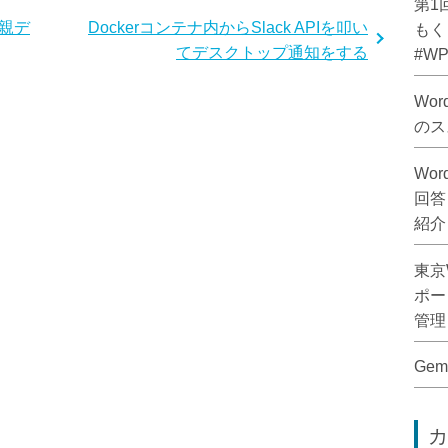
第1
ら親デ
Dockerコンテナ内からSlack APIを叩い
もく
てデスクトップ通知をする
#WPP
Wo
のス
Wo
回答し
紹介
東京W
ポー
管理し
Ge
カ