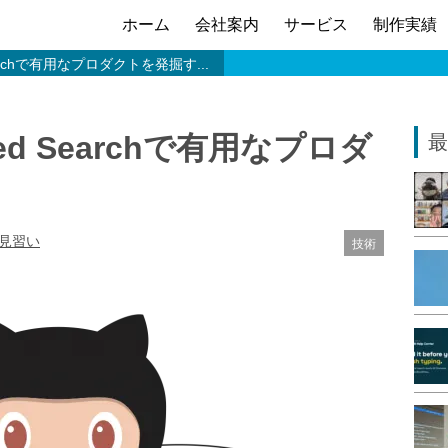
ホーム
会社案内
サービス
制作実績
Searchで有用なプロダクトを発掘す...
ced Searchで有用なプロダ
最
ア見習い
技術