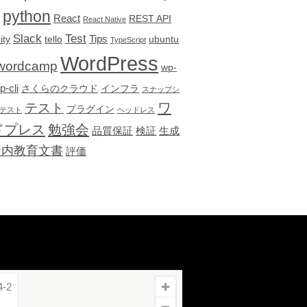
python
React
REST API
React Native
Slack
Test
Tips
ity
tello
ubuntu
TypeScript
WordPress
wordcamp
wp-
p-cli
さくらのクラウド
インフラ
スナップシ
テスト
ワ
プラグイン
テスト
ヘッドレス
ドプレス
勉強会
品質保証
検証
生成
社内教育文書
評価
-2