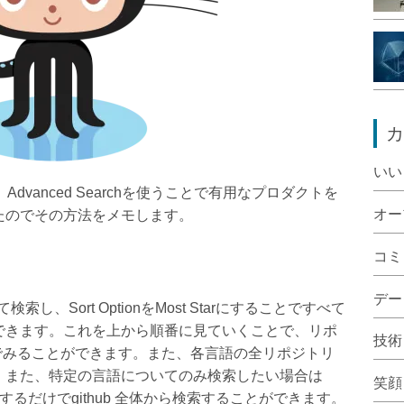
カ
いい
Advanced Searchを使うことで有用なプロダクトを
オー
たのでその方法をメモします。
コミ
デー
検索し、Sort OptionをMost Starにすることですべて
できます。これを上から順番に見ていくことで、リポ
技術
でみることができます。また、各言語の全リポジトリ
。また、特定の言語についてのみ検索したい場合は
笑顔
を指定するだけでgithub 全体から検索することができます。