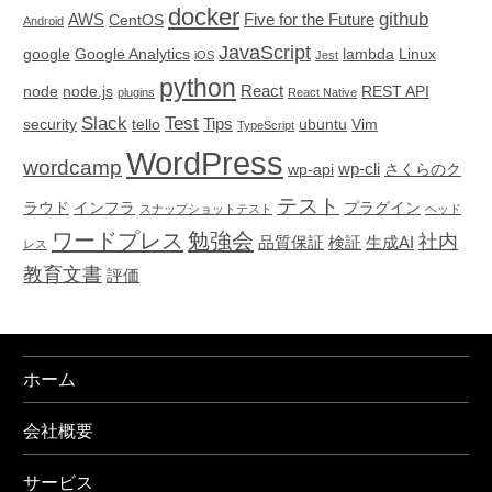
docker
github
AWS
Five for the Future
CentOS
Android
JavaScript
google
Google Analytics
lambda
Linux
iOS
Jest
python
React
node
node.js
REST API
plugins
React Native
Slack
Test
Tips
security
tello
ubuntu
Vim
TypeScript
WordPress
wordcamp
wp-cli
wp-api
さくらのク
テスト
ラウド
インフラ
プラグイン
スナップショットテスト
ヘッド
ワードプレス
勉強会
社内
品質保証
検証
生成AI
レス
教育文書
評価
ホーム
会社概要
サービス