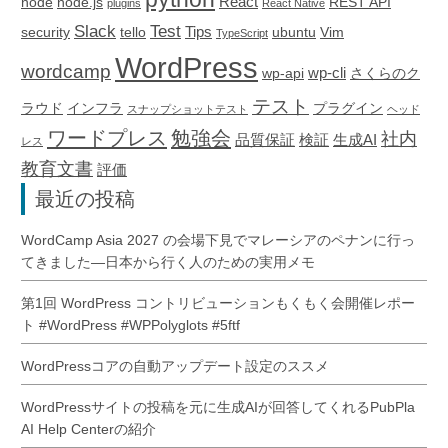
React
node
node.js
REST API
plugins
React Native
Slack
Test
Tips
security
tello
ubuntu
Vim
TypeScript
WordPress
wordcamp
wp-cli
wp-api
さくらのク
テスト
ラウド
インフラ
プラグイン
スナップショットテスト
ヘッド
ワードプレス
勉強会
社内
品質保証
検証
生成AI
レス
教育文書
評価
最近の投稿
WordCamp Asia 2027 の会場下見でマレーシアのペナンに行っ
てきました―日本から行く人のための実用メモ
第1回 WordPress コントリビューションもくもく会開催レポー
ト #WordPress #WPPolyglots #5ftf
WordPressコアの自動アップデート設定のススメ
WordPressサイトの投稿を元に生成AIが回答してくれるPubPla
AI Help Centerの紹介