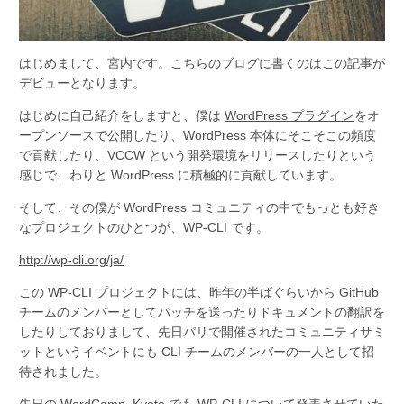
はじめまして、宮内です。こちらのブログに書くのはこの記事が
デビューとなります。
はじめに自己紹介をしますと、僕は
WordPress プラグイン
をオ
ープンソースで公開したり、WordPress 本体にそこそこの頻度
で貢献したり、
VCCW
という開発環境をリリースしたりという
感じで、わりと WordPress に積極的に貢献しています。
そして、その僕が WordPress コミュニティの中でもっとも好き
なプロジェクトのひとつが、WP-CLI です。
http://wp-cli.org/ja/
この WP-CLI プロジェクトには、昨年の半ばぐらいから GitHub
チームのメンバーとしてパッチを送ったりドキュメントの翻訳を
したりしておりまして、先日パリで開催されたコミュニティサミ
ットというイベントにも CLI チームのメンバーの一人として招
待されました。
先日の
WordCamp Kyoto
でも WP-CLI について発表させていた