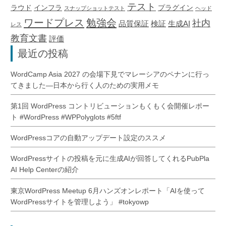
テスト
ラウド
インフラ
プラグイン
スナップショットテスト
ヘッド
ワードプレス
勉強会
社内
品質保証
検証
生成AI
レス
教育文書
評価
最近の投稿
WordCamp Asia 2027 の会場下見でマレーシアのペナンに行っ
てきました―日本から行く人のための実用メモ
第1回 WordPress コントリビューションもくもく会開催レポー
ト #WordPress #WPPolyglots #5ftf
WordPressコアの自動アップデート設定のススメ
WordPressサイトの投稿を元に生成AIが回答してくれるPubPla
AI Help Centerの紹介
東京WordPress Meetup 6月ハンズオンレポート「AIを使って
WordPressサイトを管理しよう」 #tokyowp