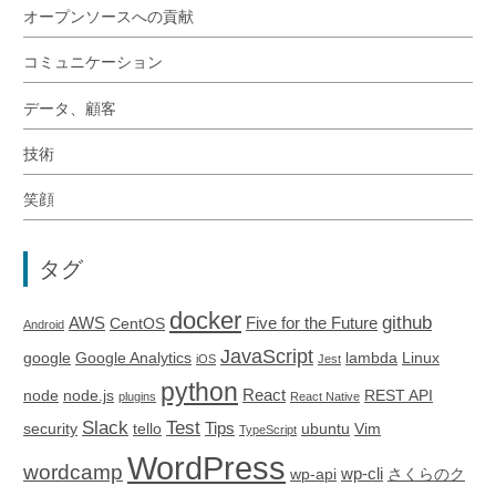
オープンソースへの貢献
コミュニケーション
データ、顧客
技術
笑顔
タグ
docker
github
AWS
Five for the Future
CentOS
Android
JavaScript
google
Google Analytics
lambda
Linux
iOS
Jest
python
React
node
node.js
REST API
plugins
React Native
Slack
Test
Tips
security
tello
ubuntu
Vim
TypeScript
WordPress
wordcamp
wp-cli
wp-api
さくらのク