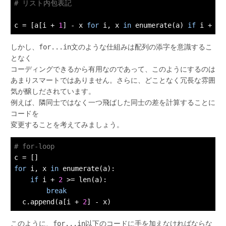
# リスト内包表記
c = [a[i + 
1
] - x 
for
 i, x 
in
 enumerate(a) 
if
 i + 
1
しかし、
for...in
文のような仕組みは配列の添字を意識するこ
となく
コーディングできるから有用なのであって、このようにするのは
あまりスマートではありません。さらに、どことなく冗長な雰囲
気が醸しだされています。
例えば、隣同士ではなく一つ飛ばした同士の差を計算することに
コードを
変更することを考えてみましょう。
# for-loop
for
 i, x 
in
 enumerate(a):

if
 i + 
2
 >= len(a):

break
  c.append(a[i + 
2
このように、
for...in
以下のコードに手を加えなければならな