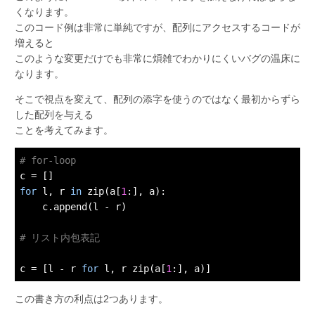
くなります。
このコード例は非常に単純ですが、配列にアクセスするコードが
増えると
このような変更だけでも非常に煩雑でわかりにくいバグの温床に
なります。
そこで視点を変えて、配列の添字を使うのではなく最初からずら
した配列を与える
ことを考えてみます。
# for-loop
for
 l, r 
in
 zip(a[
1
:], a):

    c.append(l - r)

# リスト内包表記
c = [l - r 
for
 l, r zip(a[
1
この書き方の利点は2つあります。