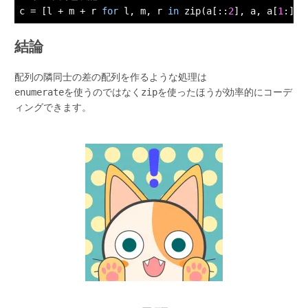
c = [l + m + r 
for
 l, m, r 
in
 zip(a[::
2
], a, a[
1
結論
配列の隣同士の差の配列を作るような処理は
enumerate
を使うのではなく
zip
を使ったほうが効率的にコーデ
ィングできます。