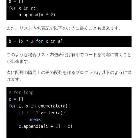
for
 x 
in
 a:

    b.append(x * 
2
また、リスト内包表記で以下のように書くことも出来ます。
b = [x * 
2
for
 x 
in
このような場合リスト内包表記は有用でコードを簡潔に書くこと
が出来ます。
次に配列の隣同士の差の配列を作るプログラムは以下のように書
けます。
# for-loop
for
 i, x 
in
 enumerate(a):

if
 i + 
1
 >= len(a):

break
    c.append(a[i + 
1
] - x)
