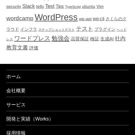
Slack
Test
Tips
security
tello
ubuntu
Vim
TypeScript
WordPress
wordcamp
wp-cli
wp-api
さくらのク
テスト
ラウド
インフラ
プラグイン
スナップショットテスト
ヘッド
ワードプレス
勉強会
社内
品質保証
検証
生成AI
レス
教育文書
評価
ホーム
会社概要
サービス
開発と実績（Works）
採用情報