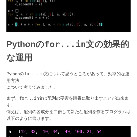
for...in
Pythonの
文の効果的
な運用
Pythonの
for...in
文について思うところがあって、効率的な運
用方法
について考えてみました。
まず、
for...in
文は配列の要素を順番に取り出すことが出来ま
す。
例えば、配列の各成分を二倍して新たな配列を作るプログラムは
以下のように書けます。
a = [
12
, 
33
, 
-10
, 
44
, 
-49
, 
100
, 
21
, 
54
]
