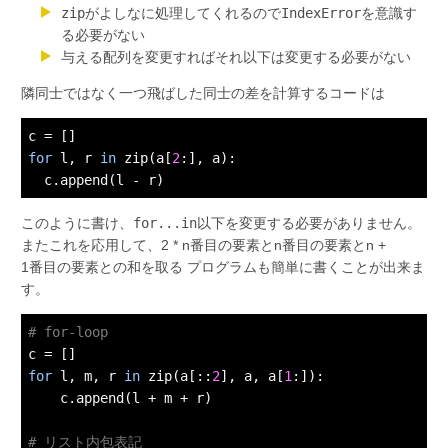
zip
がよしなに処理してくれるので
IndexError
を意識す
る必要がない
与える配列を変更すればそれ以下は変更する必要がない
隣同士ではなく一つ飛ばした同士の差を計算するコードは
for
 l, r 
in
 zip(a[
2
:], a):

このように書け、
for...in
以下を変更する必要がありません。
またこれを応用して、2 * n番目の要素とn番目の要素とn +
1番目の要素との和を取る プログラムも簡単に書くことが出来ま
す。
# for-loop
for
 l, m, r 
in
 zip(a[::
2
], a, a[
1
:]):

    c.append(l + m + r)

# リスト内包表記