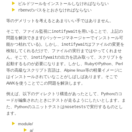
ビルドツールをインストールしなければならない
rbenv
のパスをとおさなければならない
等のデメリットを考えるとあまりいい手ではありません。
そこで、ファイル監視に
inotifywait
を用いることで、上記の
問題を解決できます(パッケージマネージャーでインストール可
能かつ枯れている)。しかし、
inotifywait
はファイルの変更を
検知してくれるだけで、ファイルの実行まではやってくれませ
ん。そこで、
inotifywait
の出力を読み取って、スクリプトを
起動するものが必要になります。しかし、RubyやPython、Perl
等の高級なスクリプト言語は、Alpine linux等の軽量イメージに
はインストールされていなことがしばしばあります。そこで
AWKを使うことでこの問題を解決します。
例えば、以下のディレクトリ構造があったとして、Pythonのコ
ードが編集されたときにテストが走るようにしたいとします。ま
た、Pythonのユニットテストは
nosetests
で実行するものとし
ます。
module/
a/