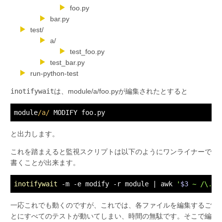
foo.py
bar.py
test/
a/
test_foo.py
test_bar.py
run-python-test
inotifywait
は、module/a/foo.pyが編集されたとすると
module
/a/
と出力します。
これを踏まえると監視スクリプトは以下のようにワンライナーで
書くことが出来ます。
inotifywait
 -m -e modify -r module | awk 
'
$3
 ~ /\.py
一応これでも動くのですが、これでは、各ファイルを編集するご
とにすべてのテストが動いてしまい、時間の無駄です。そこで編