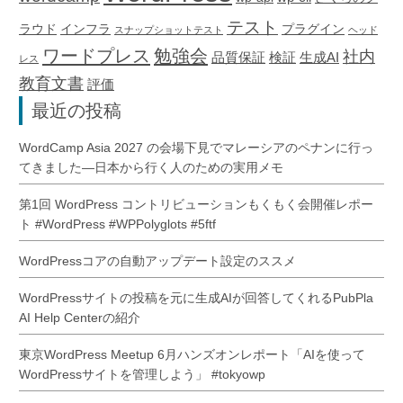
テスト
ラウド
インフラ
プラグイン
スナップショットテスト
ヘッド
ワードプレス
勉強会
社内
品質保証
検証
生成AI
レス
教育文書
評価
最近の投稿
WordCamp Asia 2027 の会場下見でマレーシアのペナンに行っ
てきました―日本から行く人のための実用メモ
第1回 WordPress コントリビューションもくもく会開催レポー
ト #WordPress #WPPolyglots #5ftf
WordPressコアの自動アップデート設定のススメ
WordPressサイトの投稿を元に生成AIが回答してくれるPubPla
AI Help Centerの紹介
東京WordPress Meetup 6月ハンズオンレポート「AIを使って
WordPressサイトを管理しよう」 #tokyowp