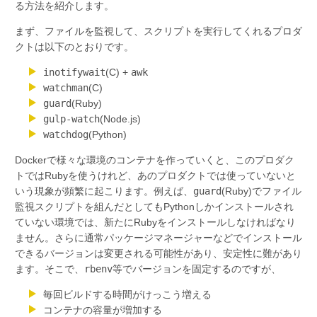
る方法を紹介します。
まず、ファイルを監視して、スクリプトを実行してくれるプロダ
クトは以下のとおりです。
inotifywait
(C) +
awk
watchman
(C)
guard
(Ruby)
gulp-watch
(Node.js)
watchdog
(Python)
Dockerで様々な環境のコンテナを作っていくと、このプロダク
トではRubyを使うけれど、あのプロダクトでは使っていないと
いう現象が頻繁に起こります。例えば、
guard
(Ruby)でファイル
監視スクリプトを組んだとしてもPythonしかインストールされ
ていない環境では、新たにRubyをインストールしなければなり
ません。さらに通常パッケージマネージャーなどでインストール
できるバージョンは変更される可能性があり、安定性に難があり
ます。そこで、
rbenv
等でバージョンを固定するのですが、
毎回ビルドする時間がけっこう増える
コンテナの容量が増加する