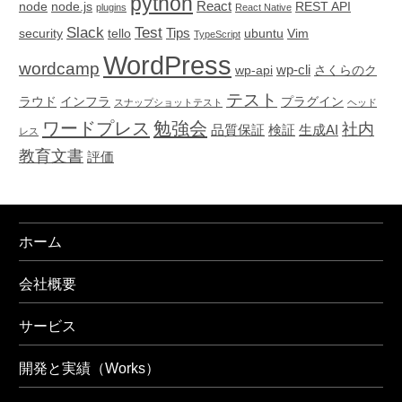
python
React
node
node.js
REST API
plugins
React Native
Slack
Test
Tips
security
tello
ubuntu
Vim
TypeScript
WordPress
wordcamp
wp-cli
wp-api
さくらのク
テスト
ラウド
インフラ
プラグイン
スナップショットテスト
ヘッド
ワードプレス
勉強会
社内
品質保証
検証
生成AI
レス
教育文書
評価
ホーム
会社概要
サービス
開発と実績（Works）