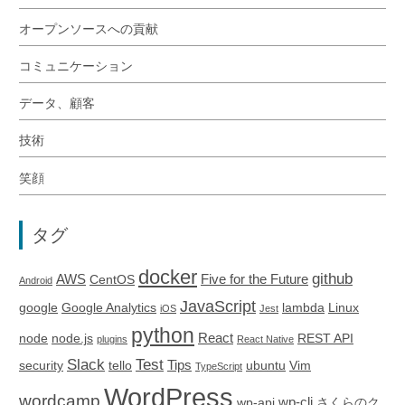
オープンソースへの貢献
コミュニケーション
データ、顧客
技術
笑顔
タグ
docker
github
AWS
Five for the Future
CentOS
Android
JavaScript
google
Google Analytics
lambda
Linux
iOS
Jest
python
React
node
node.js
REST API
plugins
React Native
Slack
Test
Tips
security
tello
ubuntu
Vim
TypeScript
WordPress
wordcamp
wp-cli
wp-api
さくらのク