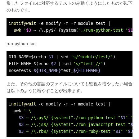
集したファイルに対応するテストのみ動くようにしたものが以下
のものです。
inotifywait
 -e modify -m -r module test |

awk
 '
$3
 ~ /\.py$/ {system(
"./run-python-test "
$1
" 
run-python-test
DIR_NAME=$(
echo
$1
 | sed 
's/^module/test/'
)

FILE_NAME=$(
echo
$2
 | sed 
's/^test_//'
)

nosetests 
${DIR_NAME}
test_
${FILENAME}
また、その他の言語のファイルについても監視を増やしたい場合
は以下のように増やすことが出来ます。
inotifywait
 -e modify -m -r module test |

  awk 
' \

$3
 ~ /\.py$/ {system("./run-python-test "
$1
" "
$3
$3
 ~ /\.js$/ {system("./run-javascript-test "
$1
"
$3
 ~ /\.rb$/ {system("./run-ruby-test "
$1
" "
$3
)}