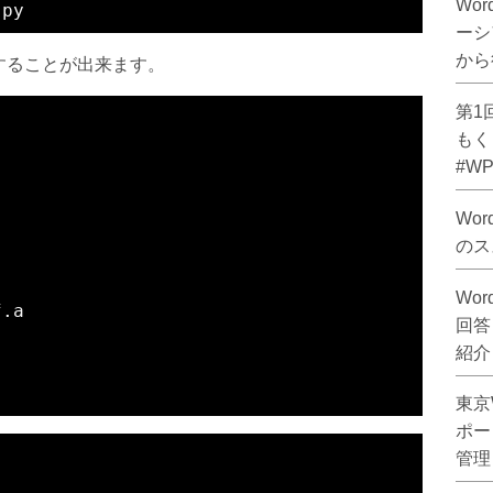
Wor
ーシ
から
することが出来ます。
第1
もく
#WPP
:
Wo
のス
Wo
.a

回答し
紹介
東京W
ポー
管理し