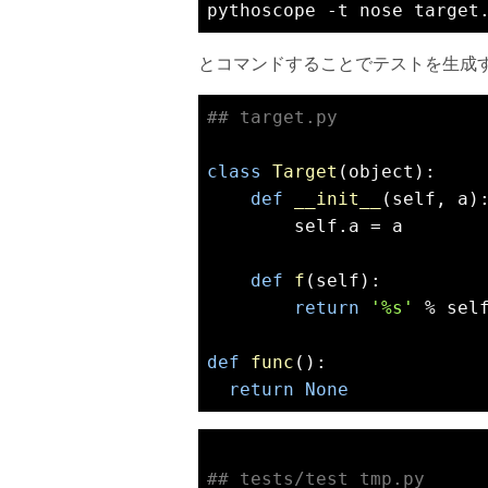
とコマンドすることでテストを生成
## target.py
class
Target
(object)
:
def
__init__
(self, a)
        self.a = a 

def
f
(self)
:
return
'%s'
 % self
def
func
()
:
return
None
## tests/test_tmp.py