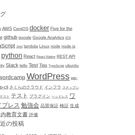
グ
docker
AWS
Five for the
CentOS
d
github
re
google
Google Analytics
iOS
Script
lambda
Linux
node
node.js
Jest
python
React
REST API
React Native
Slack
Test
Tips
ity
tello
ubuntu
TypeScript
WordPress
wordcamp
wp-
p-cli
さくらのクラウド
インフラ
スナップシ
テスト
ワ
プラグイン
テスト
ヘッドレス
ドプレス
勉強会
品質保証
検証
生成
社内教育文書
評価
近の投稿