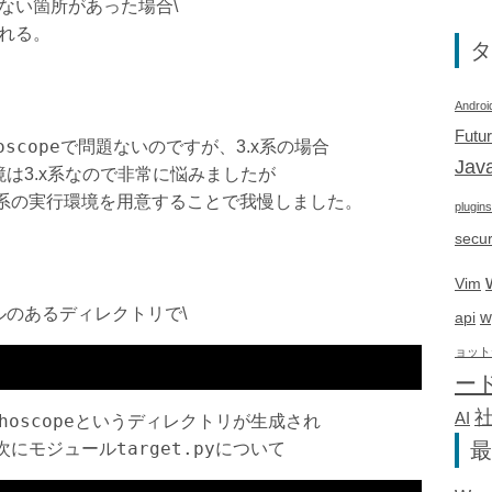
ない箇所があった場合\
れる。
タ
Androi
Futu
oscope
で問題ないのですが、3.x系の場合
Java
は3.x系なので非常に悩みましたが
erで2.x系の実行環境を用意することで我慢しました。
plugins
secur
Vim
のあるディレクトリで\
w
api
ョット
ー
AI
hoscope
というディレクトリが生成され
最
target.py
次にモジュール
について