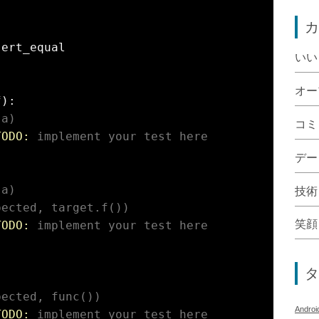
カ
ert_equal

いい
オー
f)
:
(a)
コミ
TODO:
 implement your test here
デー
(a)
技術
pected, target.f())
笑顔
TODO:
 implement your test here
タ
pected, func())
Androi
TODO:
 implement your test here