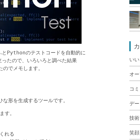
カ
Python
ふと
のテストコードを自動的に
いい
立ったので、いろいろと調べた結果
たのでメモします。
オー
コミ
ひな形を生成するツールです。
デー
れます。
技術
笑顔
くれる