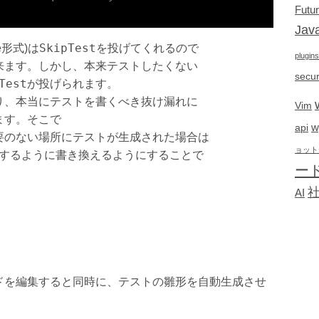
Futu
Java
SkipTest
e形式)は
を投げてくれるので
plugins
来ます。しかし、本来テストしたくない
secur
Test
が投げられます。
り、本当にテストを書くべき抜け漏れに
Vim
ます。そこで
w
api
要のない場所にテストが生成された場合は
ョット
するように書き換えるようにすることで
ー
。
AI
ドを編集すると同時に、テストの雛形を自動生成させ