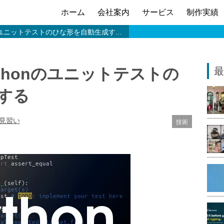
ホーム
会社案内
サービス
制作実績
honのユニットテストのひな形を自動生成す...
Pythonのユニットテストの
最
する
ア見習い
技術