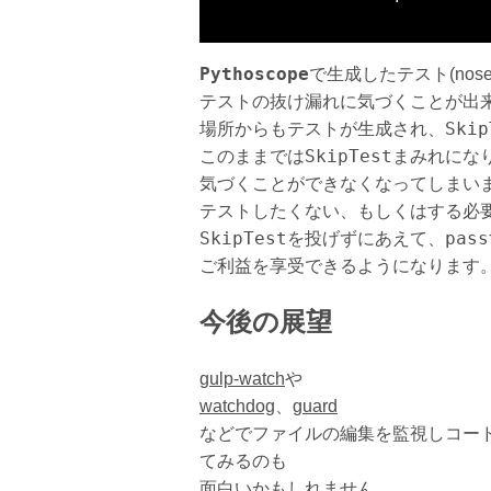
Pythoscope
で生成したテスト(nos
テストの抜け漏れに気づくことが出
Skip
場所からもテストが生成され、
SkipTest
このままでは
まみれにな
気づくことができなくなってしまい
テストしたくない、もしくはする必
SkipTest
pass
を投げずにあえて、
ご利益を享受できるようになります
今後の展望
gulp-watch
や
watchdog
、
guard
などでファイルの編集を監視しコー
てみるのも
面白いかもしれません。