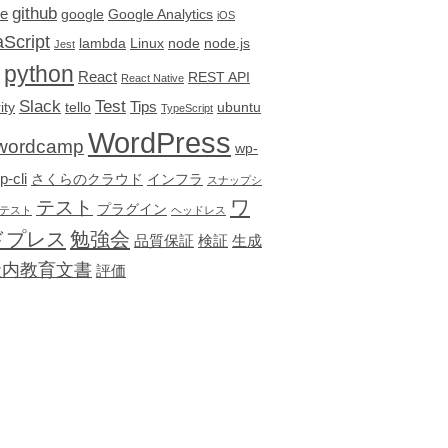
github
re
google
Google Analytics
iOS
Script
lambda
Linux
node
node.js
Jest
python
React
REST API
React Native
Slack
Test
Tips
ity
tello
ubuntu
TypeScript
WordPress
wordcamp
wp-
p-cli
さくらのクラウド
インフラ
スナップシ
テスト
ワ
プラグイン
テスト
ヘッドレス
ドプレス
勉強会
品質保証
検証
生成
社内教育文書
評価