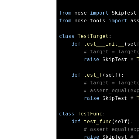
from
 nose 
import
from
 nose.tools 
import
 ass
class
TestTarget
:
def
test___init__
(sel
# target = Target
raise
 SkipTest 
# 
def
test_f
(self)
:
# target = Target
# assert_equal(ex
raise
 SkipTest 
# 
class
TestFunc
:
def
test_func
(self)
:
# assert_equal(ex
raise
 SkipTest 
# 