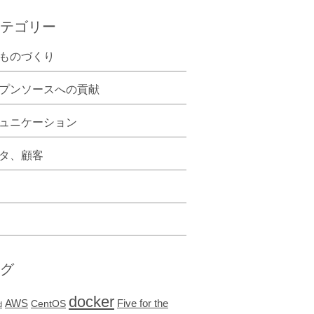
テゴリー
ものづくり
プンソースへの貢献
ュニケーション
タ、顧客
グ
docker
AWS
Five for the
CentOS
d