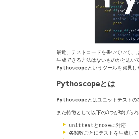
最近、テストコードを書いていて、
生成できる方法はないものかと思い
Pythoscope
というツールを発見し
Pythoscope
とは
Pythoscope
とはユニットテストの
また特徴として以下の3つが挙げら
unittest
nose
と
に対応
各関数ごとにテストを生成して