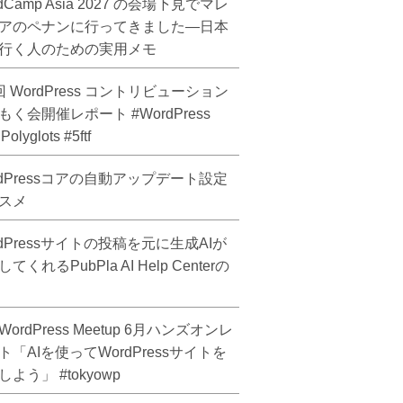
dCamp Asia 2027 の会場下見でマレ
アのペナンに行ってきました―日本
行く人のための実用メモ
回 WordPress コントリビューション
もく会開催レポート #WordPress
olyglots #5ftf
rdPressコアの自動アップデート設定
スメ
rdPressサイトの投稿を元に生成AIが
てくれるPubPla AI Help Centerの
ordPress Meetup 6月ハンズオンレ
ト「AIを使ってWordPressサイトを
よう」 #tokyowp