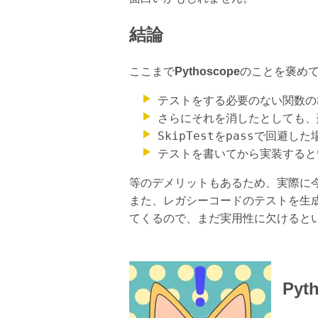
結論
ここまで
Pythoscope
のことを褒め
テストをする必要のない関数の
さらにそれを消したとしても、
SkipTest
pass
を
で回避した
テストを書いてから実装すると
等のデメリットもあるため、実際に
また、レガシーコードのテストを生
てくるので、まだ実用性に欠けると
Py