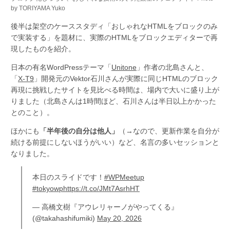
by TORIYAMA Yuko
後半は架空のケーススタディ「おしゃれなHTMLをブロックのみ
で実装する」を題材に、実際のHTMLをブロックエディターで再
現したものを紹介。
日本の有名WordPressテーマ「
Unitone
」作者の北島さんと、
「
X-T9
」開発元のVektor石川さんが実際に同じHTMLのブロック
再現に挑戦したサイトを見比べる時間は、場内で大いに盛り上が
りました（北島さんは1時間ほど、石川さんは半日以上かかった
とのこと）。
ほかにも
「半年後の自分は他人」
（→なので、更新作業を自分が
続ける前提にしないほうがいい）など、名言の多いセッションと
なりました。
本日のスライドです！
#WPMeetup
#tokyowp
https://t.co/JMt7AsrhHT
— 高橋文樹『アウレリャーノがやってくる』
(@takahashifumiki)
May 20, 2026