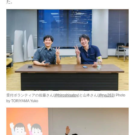
た。
受付ボランティアの佐藤さん(
@hiroshisatoy
)と山本さん(
@ryu263
) Photo
by TORIYAMA Yuko