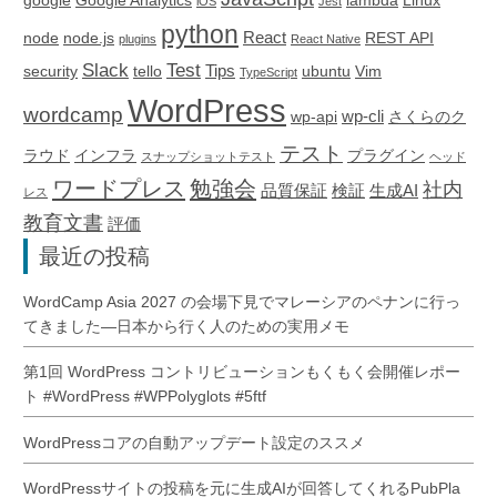
google
Google Analytics
lambda
Linux
iOS
Jest
python
React
node
node.js
REST API
plugins
React Native
Slack
Test
Tips
security
tello
ubuntu
Vim
TypeScript
WordPress
wordcamp
wp-cli
wp-api
さくらのク
テスト
ラウド
インフラ
プラグイン
スナップショットテスト
ヘッド
ワードプレス
勉強会
社内
品質保証
検証
生成AI
レス
教育文書
評価
最近の投稿
WordCamp Asia 2027 の会場下見でマレーシアのペナンに行っ
てきました―日本から行く人のための実用メモ
第1回 WordPress コントリビューションもくもく会開催レポー
ト #WordPress #WPPolyglots #5ftf
WordPressコアの自動アップデート設定のススメ
WordPressサイトの投稿を元に生成AIが回答してくれるPubPla