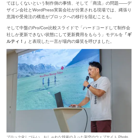
てほしくないという制作側の事情、そして「商流」の問題——デ
ザイン会社とWordPress実装会社が分業される現場では、縄張り
意識や受発注の構造がブロックへの移行を阻むことも。
そして中盤のPro/Con比較スライドで「ハードコードして制作会
社しか更新できない状態にして更新費用をもらう」モデルを
「ギ
ルティ！」
と表現した一言が場内の爆笑を呼びました。
ブロック化しづらい、おしゃれな技術の入った架空のウェブサイト Photo