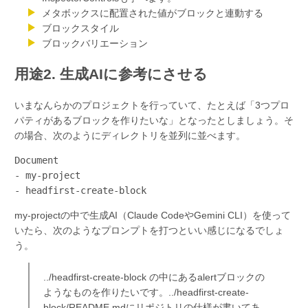
メタボックスに配置された値がブロックと連動する
ブロックスタイル
ブロックバリエーション
用途2. 生成AIに参考にさせる
いまなんらかのプロジェクトを行っていて、たとえば「3つプロ
パティがあるブロックを作りたいな」となったとしましょう。そ
の場合、次のようにディレクトリを並列に並べます。
Document

- my-project

- headfirst-create-block
my-projectの中で生成AI（Claude CodeやGemini CLI）を使って
いたら、次のようなプロンプトを打つといい感じになるでしょ
う。
../headfirst-create-block の中にあるalertブロックの
ようなものを作りたいです。../headfirst-create-
block/README.mdにリポジトリの仕様が書いてあ