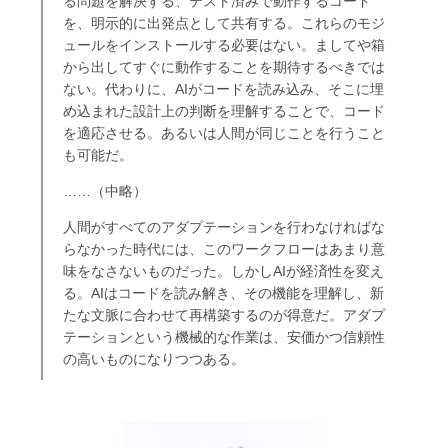
る問題を解決する、テスト済みで動作するコード
を、明示的に出発点として共有する。これらのモジ
ュールをインストールする必要はない。ましてや箱
から出してすぐに動作することを期待するべきでは
ない。代わりに、AIがコードを読み込み、そこに埋
め込まれた設計上の判断を理解することで、コード
を適応させる。あるいは人間が同じことを行うこと
も可能だ。
……（中略）
人間がすべてのアダプテーションを行わなければな
らなかった時代には、このワークフローはあまり意
味をなさないものだった。しかしAIが経済性を変え
る。AIはコードを読み解き、その機能を理解し、新
たな文脈に合わせて再構築するのが得意だ。アダプ
テーションという機械的な作業は、安価かつ信頼性
の高いものになりつつある。