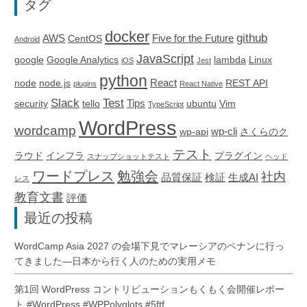
タグ
docker
github
AWS
Five for the Future
CentOS
Android
JavaScript
google
Google Analytics
lambda
Linux
iOS
Jest
python
React
node
node.js
REST API
plugins
React Native
Slack
Test
Tips
security
tello
ubuntu
Vim
TypeScript
WordPress
wordcamp
wp-cli
wp-api
さくらのク
テスト
ラウド
インフラ
プラグイン
スナップショットテスト
ヘッド
ワードプレス
勉強会
社内
品質保証
検証
生成AI
レス
教育文書
評価
最近の投稿
WordCamp Asia 2027 の会場下見でマレーシアのペナンに行っ
てきました―日本から行く人のための実用メモ
第1回 WordPress コントリビューションもくもく会開催レポー
ト #WordPress #WPPolyglots #5ftf