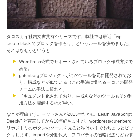
タロスカイ社内文書共有シリーズです。弊社では最近「wp
create block でブロックを作ろう」というルールを決めました。
それはなぜかというと……
WordPress公式でサポートされているブロック作成方法で
ある。
gutenbergプロジェクトがこのツールを元に開発されてお
り、構成などが似ている（この手法に慣れる＝コアの開発
チームの手法に慣れる）
ドキュメント化されており、生成AIなどのツールもその利
用方法を理解するのが早い。
などが理由です。マットさんが2015年だかに “Learn JavaScript
Deeply” と宣言してから10年経ちますが、
wordpress/gutenberg
リポジトリの
ボタンのソース
を見ると私はいまでもちょっとビッ
クリします。importや分割代入、プロパティの省略記法なども慣