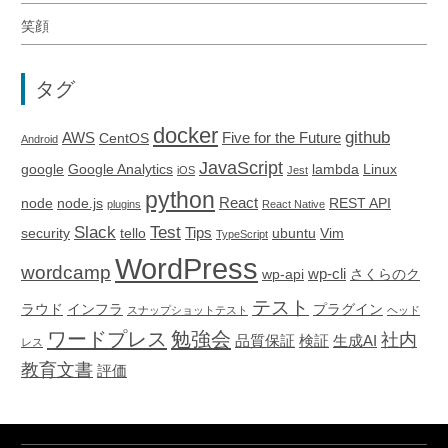
笑顔
タグ
docker
github
AWS
Five for the Future
CentOS
Android
JavaScript
google
Google Analytics
lambda
Linux
iOS
Jest
python
React
node
node.js
REST API
plugins
React Native
Slack
Test
Tips
security
tello
ubuntu
Vim
TypeScript
WordPress
wordcamp
wp-cli
wp-api
さくらのク
テスト
ラウド
インフラ
プラグイン
スナップショットテスト
ヘッド
ワードプレス
勉強会
社内
品質保証
検証
生成AI
レス
教育文書
評価