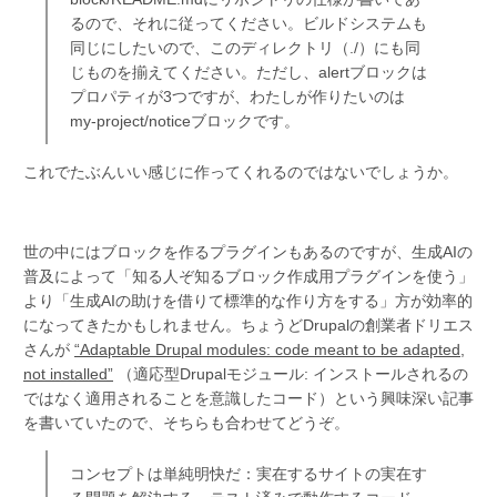
るので、それに従ってください。ビルドシステムも
同じにしたいので、このディレクトリ（./）にも同
じものを揃えてください。ただし、alertブロックは
プロパティが3つですが、わたしが作りたいのは
my-project/noticeブロックです。
これでたぶんいい感じに作ってくれるのではないでしょうか。
世の中にはブロックを作るプラグインもあるのですが、生成AIの
普及によって「知る人ぞ知るブロック作成用プラグインを使う」
より「生成AIの助けを借りて標準的な作り方をする」方が効率的
になってきたかもしれません。ちょうどDrupalの創業者ドリエス
さんが
“Adaptable Drupal modules: code meant to be adapted,
not installed”
（適応型Drupalモジュール: インストールされるの
ではなく適用されることを意識したコード）という興味深い記事
を書いていたので、そちらも合わせてどうぞ。
コンセプトは単純明快だ：実在するサイトの実在す