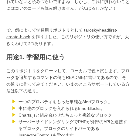
れていないと読みづらいですよね。しかし、これに慣れないこと
にはコアのコードも読み解けません。がんばるしかない！
で、例によって学習用リポジトリとして
tarosky/headfirst-
create-block
を作りました。このリポジトリの使い方ですが、大
きくわけて2つあります。
用途1. 学習用に使う
このリポジトリをクローンして、ローカルで色々試します。ブロ
ックを追加するコマンドの例もREADMEに書いてあるので、そ
の通りに作ってみてください。いまのところサポートしている方
法は以下の通り。
一つのプロパティをもった単純なAlertブロック。
中に他のブロックを入れられるInnerBlocks。
Charts.jsと組み合わせたちょっと複雑なブロック
サーバーサイドレンダリングでPHPが外部のAPIと連携す
るブロック。ブロックのサイドバーである
InspectorControlsも学べます。