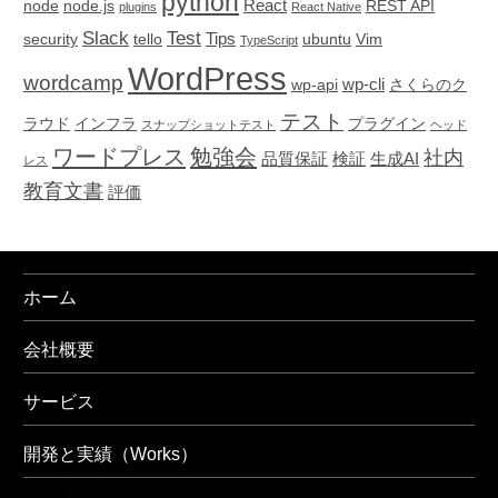
python
React
node
node.js
REST API
plugins
React Native
Slack
Test
Tips
security
tello
ubuntu
Vim
TypeScript
WordPress
wordcamp
wp-cli
wp-api
さくらのク
テスト
ラウド
インフラ
プラグイン
スナップショットテスト
ヘッド
ワードプレス
勉強会
社内
品質保証
検証
生成AI
レス
教育文書
評価
ホーム
会社概要
サービス
開発と実績（Works）