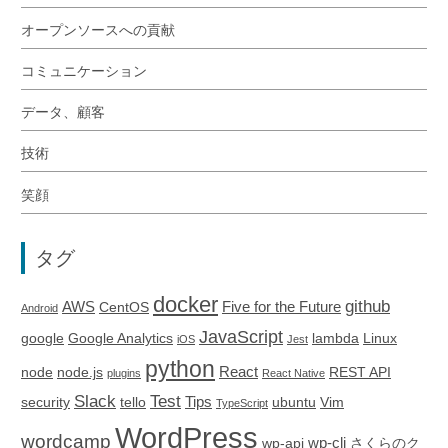
オープンソースへの貢献
コミュニケーション
データ、顧客
技術
笑顔
タグ
docker
github
AWS
Five for the Future
CentOS
Android
JavaScript
google
Google Analytics
lambda
Linux
iOS
Jest
python
React
node
node.js
REST API
plugins
React Native
Slack
Test
Tips
security
tello
ubuntu
Vim
TypeScript
WordPress
wordcamp
wp-cli
wp-api
さくらのク