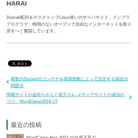
HARAI
Dvorak配列＆デスクトップLinux使いのサーバサイド、インフラ
プログラマ。検閲のないオープンで自由なインターネットを取り
戻すべく奮闘しています。
複数のDockerのコンテナを環境変数によって設定する場合の
問題点
情報サイトの金持ちさんと貧乏さん-メディアサイトの成功の
コツ、WordCamp2016 LT
最近の投稿
WordCamp Asia 2027 の会場下見で...