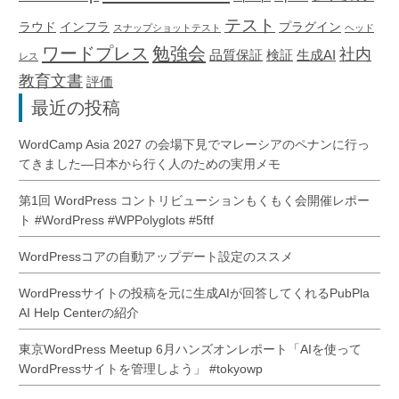
テスト
ラウド
インフラ
プラグイン
スナップショットテスト
ヘッド
ワードプレス
勉強会
社内
品質保証
検証
生成AI
レス
教育文書
評価
最近の投稿
WordCamp Asia 2027 の会場下見でマレーシアのペナンに行っ
てきました―日本から行く人のための実用メモ
第1回 WordPress コントリビューションもくもく会開催レポー
ト #WordPress #WPPolyglots #5ftf
WordPressコアの自動アップデート設定のススメ
WordPressサイトの投稿を元に生成AIが回答してくれるPubPla
AI Help Centerの紹介
東京WordPress Meetup 6月ハンズオンレポート「AIを使って
WordPressサイトを管理しよう」 #tokyowp