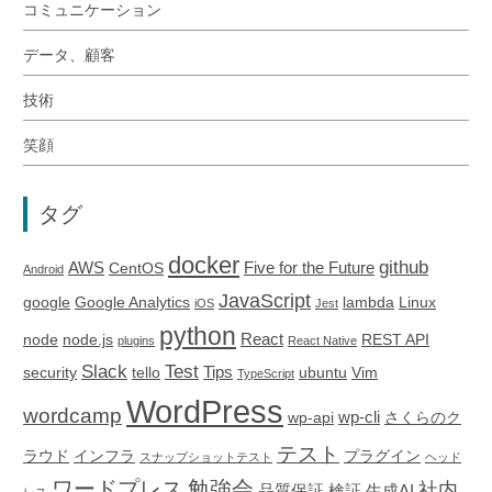
コミュニケーション
データ、顧客
技術
笑顔
タグ
docker
github
AWS
Five for the Future
CentOS
Android
JavaScript
google
Google Analytics
lambda
Linux
iOS
Jest
python
React
node
node.js
REST API
plugins
React Native
Slack
Test
Tips
security
tello
ubuntu
Vim
TypeScript
WordPress
wordcamp
wp-cli
wp-api
さくらのク
テスト
ラウド
インフラ
プラグイン
スナップショットテスト
ヘッド
ワードプレス
勉強会
社内
品質保証
検証
生成AI