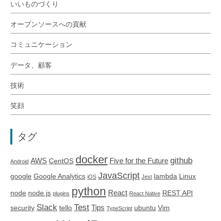
いいものづくり
オープンソースへの貢献
コミュニケーション
データ、顧客
技術
笑顔
タグ
docker
github
AWS
Five for the Future
CentOS
Android
JavaScript
google
Google Analytics
lambda
Linux
iOS
Jest
python
React
node
node.js
REST API
plugins
React Native
Slack
Test
Tips
security
tello
ubuntu
Vim
TypeScript