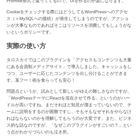
Promise形式で返ってくるので、UIを作るのが楽になります。
Cookieをチェックする際にはどうしてもWordPressへのアクセ
ス（＝MySQLへの接続）が発生してしまうのですが、アクショ
ンが大事なものであればそこはリソースを消費してもしょうがな
いというポリシーです。
実際の使い方
タロスカイではこのプラグインを「アクセスもコンテンツも大量
にある会員制メディアサイト」で導入しました。キャッシュをし
つつ、ユーザーに応じたコンテンツを出し分けることができま
す。某フー！砲を食らっても安心！
問題点というか、試みとして新しいがゆえの難しさなのですが、
「WordPressテーマにReactを混在させて作る」というのがハー
ドルが高いですね。まだそれほど知見が溜まっていないので、チ
ームに説明をするのが困難ですし、そもそもなぜそれをやらなけ
ればならないのかを理解してもらうのが大変です。また、ビジネ
ス的な話なのですが、「なぜこのプラグインがすごいの？」とい
う点がわかりづらいのも泣き所。