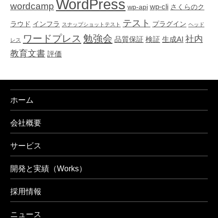
WordPress
wordcamp
wp-cli
wp-api
さくらのク
テスト
ラウド
インフラ
プラグイン
スナップショットテスト
ヘッド
ワードプレス
勉強会
社内
品質保証
検証
生成AI
レス
教育文書
評価
ホーム
会社概要
サービス
開発と実績（Works）
採用情報
ニュース