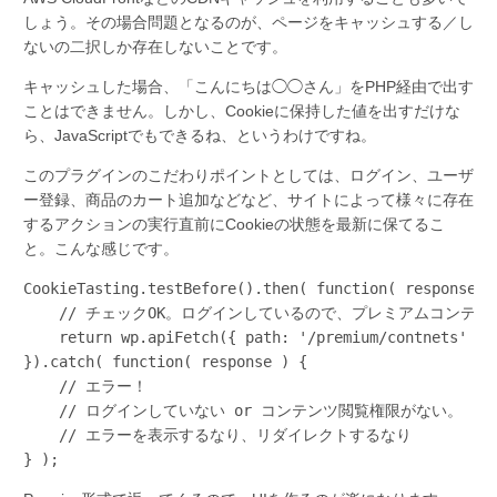
しょう。その場合問題となるのが、ページをキャッシュする／し
ないの二択しか存在しないことです。
キャッシュした場合、「こんにちは◯◯さん」をPHP経由で出す
ことはできません。しかし、Cookieに保持した値を出すだけな
ら、JavaScriptでもできるね、というわけですね。
このプラグインのこだわりポイントとしては、ログイン、ユーザ
ー登録、商品のカート追加などなど、サイトによって様々に存在
するアクションの実行直前にCookieの状態を最新に保てるこ
と。こんな感じです。
CookieTasting.testBefore().then( function( response ) 
    // チェックOK。ログインしているので、プレミアムコンテン
    return wp.apiFetch({ path: '/premium/contnets' });
}).catch( function( response ) {

    // エラー！

    // ログインしていない or コンテンツ閲覧権限がない。

    // エラーを表示するなり、リダイレクトするなり

} );